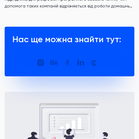
допомога таких компаній відрізняється від роботи домашньої
команди і яку роль відіграють часові зони.
Нас ще можна знайти тут: