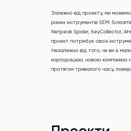
Залежно від проекту, ми можемо
намагаєтесь сповна використ
різних інструментів SEM: Screami
спільно розробимо найкращу ст
Netpeak Spider, KeyCollector, Ahr
продуктів чи послуг вашої компа
проект потребує своїх інструме
досвід в поєднанні з висококваліфік
Незалежно від того, чи ви є мал
SEO - гарантія того, що клієнти
корпорацією, новою компанією 
протягом тривалого часу, повер
Проекти