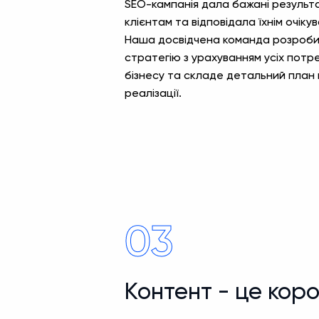
SEO-кампанія дала бажані резуль
клієнтам та відповідала їхнім очіку
Наша досвідчена команда розроби
стратегію з урахуванням усіх потр
бізнесу та складе детальний план 
реалізації.
03
Контент - це кор