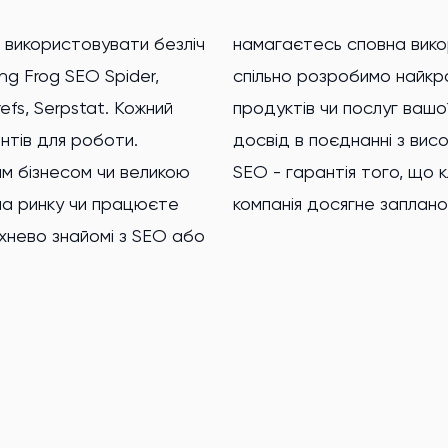
 використовувати безліч
ати цей інструмент, ми
ng Frog SEO Spider,
ратегію просування
efs, Serpstat. Кожний
нії в Інтернеті. Наш
нтів для роботи.
ованими експертами
им бізнесом чи великою
 знайдуть ваш бізнес та
на ринку чи працюєте
компанія досягне заплано
хнево знайомі з SEO або