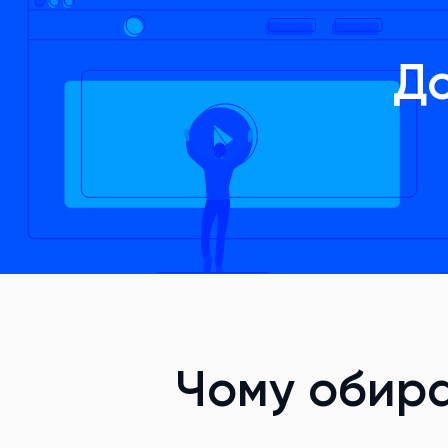
До
Чому обир