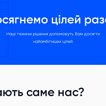
сягнемо цілей ра
Наші технічні рішення допоможуть Вам досягти
найамбітніших цілей
ають саме нас?