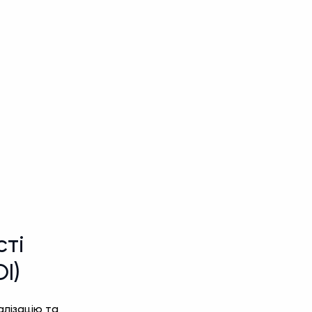
сті
I)
алізацію та