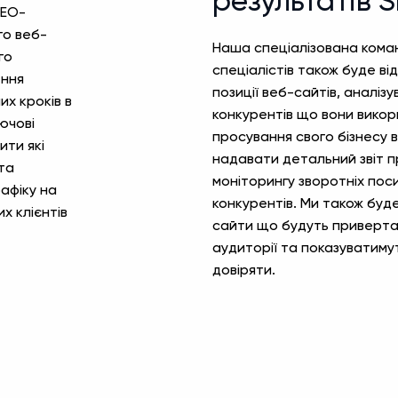
результатів 
SEO-
го веб-
Наша спеціалізована кома
го
спеціалістів також буде ві
ення
позиції веб-сайтів, аналіз
их кроків в
конкурентів що вони вико
ючові
просування свого бізнесу в
ити які
надавати детальний звіт 
 та
моніторингу зворотніх пос
афіку на
конкурентів. Ми також буд
х клієнтів
сайти що будуть приверта
аудиторії та показуватим
довіряти.