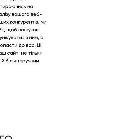
Спираючись на
алізу вашого веб-
ших конкурентів, ми
т, щоб пошукові
нікувати» з ним, а
попасти до вас. Ці
аш сайт не тільки
 й більш зручним