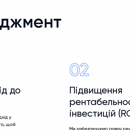
еджмент
02
ід до
Підвищення
рентабельно
інвестицій (RO
хід у
го, щоб
Ми забезпечуємо повну ре