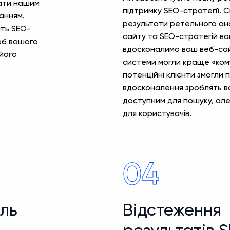
тати нашим
підтримку SEO-стратегії. 
ванням.
результати ретельного ан
ть SEO-
сайту та SEO-стратегій ва
еб вашого
вдосконалимо ваш веб-сай
його
системи могли краще «кому
потенційні клієнти змогли 
вдосконалення зроблять в
доступним для пошуку, але
для користувачів.
04
оль
Відстеження