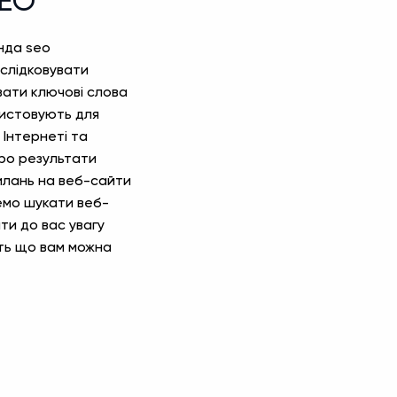
SEO
нда seo
дслідковувати
увати ключові слова
ристовують для
 Інтернеті та
про результати
илань на веб-сайти
емо шукати веб-
ти до вас увагу
уть що вам можна