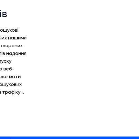
ів
пошукові
ених нашими
 створених
тів надання
пуску
о веб-
може мати
пошукових
 трафіку і,