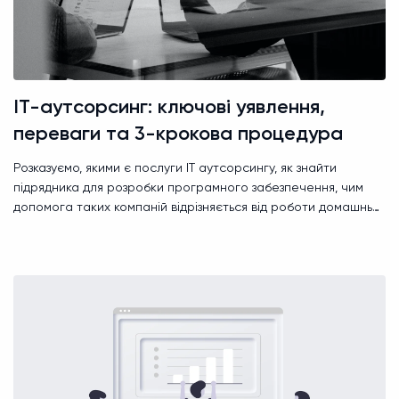
ІТ-аутсорсинг: ключові уявлення,
переваги та 3-крокова процедура
Розказуємо, якими є послуги IT аутсорсингу, як знайти
підрядника для розробки програмного забезпечення, чим
допомога таких компаній відрізняється від роботи домашньої
команди і яку роль відіграють часові зони.