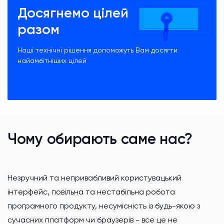
Досягнемо цілей
разом
Наші технічні рішення допоможуть Вам досягти
найамбітніших цілей
Чому обирають саме нас?
Незручний та непривабливий користувацький
інтерфейс, повільна та нестабільна робота
програмного продукту, несумісність із будь-якою з
сучасних платформ чи браузерів - все це не