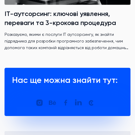
ІТ-аутсорсинг: ключові уявлення,
переваги та 3-крокова процедура
Розказуємо, якими є послуги IT аутсорсингу, як знайти
підрядника для розробки програмного забезпечення, чим
допомога таких компаній відрізняється від роботи домашньої
команди і яку роль відіграють часові зони.
Нас ще можна знайти тут: