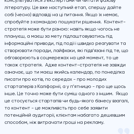
консультуватися з експертами чи читати фахову
літературу. Це вже наступний етап, спершу дайте
собі (чесно) відповіді на ці питання. Якщо їх немає,
спробуйте з командою пошукати рішення. Контент-
стратегія може бути різною: навіть якщо чогось не
плануєш, а маєш за мету підлаштовуватись під
інформаційні приводи, під події і швидко реагувати та
створювати поради, лайфхаки, які підв’язані під те, що
обговорюють в соцмережах на цей момент, то це
також стратегія. Адже контент-стратегія не завжди
означає, що ти маєш якийсь календар, по понеділка
писати про котів, по середах - про молодих
стартаперів з Каліфорнії, а у п’ятницю - про ще щось
інше. Це точно може бути суміш одного з іншим. Якщо
це стосується стартапів чи будь-якого бізнесу взагалі,
то контент - це можливість про себе заявити
потенційній аудиторії, клієнтам набагато дешевшим
способом, ніж витрачати гроші на рекламу.