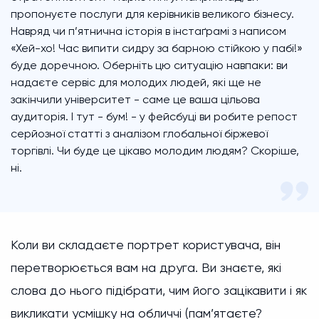
пропонуєте послуги для керівників великого бізнесу.
Навряд чи п’ятнична історія в інстаґрамі з написом
«Хей-хо! Час випити сидру за барною стійкою у пабі!»
буде доречною. Оберніть цю ситуацію навпаки: ви
надаєте сервіс для молодих людей, які ще не
закінчили університет - саме це ваша цільова
аудиторія. І тут - бум! - у фейсбуці ви робите репост
серйозної статті з аналізом глобальної біржевої
торгівлі. Чи буде це цікаво молодим людям? Скоріше,
ні.
Коли ви складаєте портрет користувача, він
перетворюється вам на друга. Ви знаєте, які
слова до нього підібрати, чим його зацікавити і як
викликати усмішку на обличчі (пам’ятаєте?