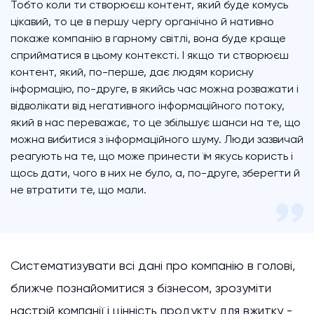
Тобто коли ти створюєш контент, який буде комусь
цікавий, то це в першу чергу органічно й нативно
покаже компанію в гарному світлі, вона буде краще
сприйматися в цьому контексті. І якщо ти створюєш
контент, який, по-перше, дає людям корисну
інформацію, по-друге, в якийсь час можна розважати і
відволікати від негативного інформаційного потоку,
який в нас переважає, то це збільшує шанси на те, що
можна вибитися з інформаційного шуму. Люди зазвичай
реагують на те, що може принести їм якусь користь і
щось дати, чого в них не було, а, по-друге, зберегти й
не втратити те, що мали.
Систематизувати всі дані про компанію в голові,
ближче познайомитися з бізнесом, зрозуміти
настрій компанії і цінність продукту для вжитку -