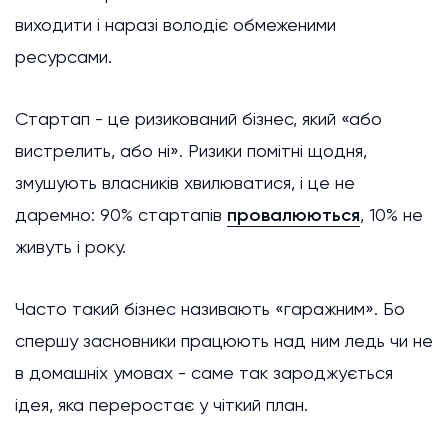
виходити і наразі володіє обмеженими
ресурсами.
Стартап - це ризикований бізнес, який «або
вистрелить, або ні». Ризики помітні щодня,
змушують власників хвилюватися, і це не
даремно: 90% стартапів
провалюються
, 10% не
живуть і року.
Часто такий бізнес називають «гаражним». Бо
спершу засновники працюють над ним ледь чи не
в домашніх умовах - саме так зароджується
ідея, яка переростає у чіткий план.